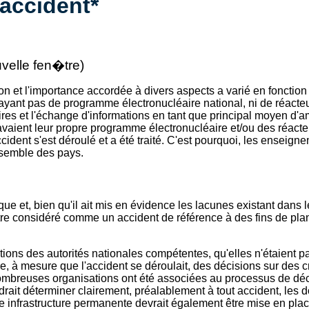
'accident*
velle fen�tre)
on et l'importance accordée à divers aspects a varié en fonctio
n'ayant pas de programme électronucléaire national, ni de réacte
res et l'échange d'informations en tant que principal moyen d'amé
 avaient leur propre programme électronucléaire et/ou des réacteu
ident s'est déroulé et a été traité. C'est pourquoi, les enseigne
nsemble des pays.
que et, bien qu'il ait mis en évidence les lacunes existant dans 
 être considéré comme un accident de référence à des fins de pla
ctions des autorités nationales compétentes, qu'elles n'étaient pa
e, à mesure que l'accident se déroulait, des décisions sur des cr
nombreuses organisations ont été associées au processus de déc
audrait déterminer clairement, préalablement à tout accident, le
infrastructure permanente devrait également être mise en place