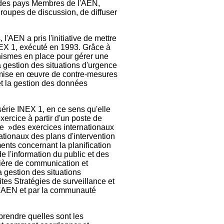
t des pays Membres de l'AEN,
roupes de discussion, de diffuser
l'AEN a pris l'initiative de mettre
INEX 1, exécuté en 1993. Grâce à
anismes en place pour gérer une
 gestion des situations d'urgence
a mise en œuvre de contre-mesures
et la gestion des données
série INEX 1, en ce sens qu'elle
ercice à partir d'un poste de
re »des exercices internationaux
ationaux des plans d'intervention
ents concernant la planification
e l'information du public et des
atière de communication et
 gestion des situations
tes Stratégies de surveillance et
l'AEN et par la communauté
prendre quelles sont les