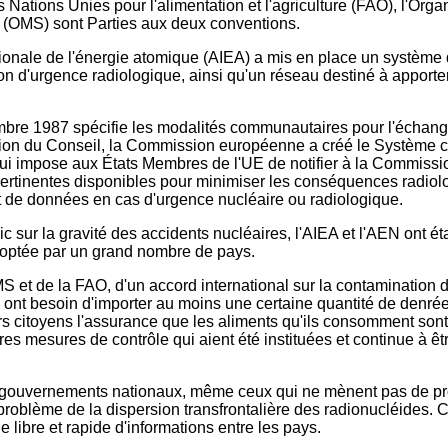
s Nations Unies pour l'alimentation et l'agriculture (FAO), l'Org
 (OMS) sont Parties aux deux conventions.
ionale de l'énergie atomique (AIEA) a mis en place un système d
ion d'urgence radiologique, ainsi qu'un réseau destiné à apport
e 1987 spécifie les modalités communautaires pour l'échange 
écision du Conseil, la Commission européenne a créé le Système
ui impose aux États Membres de l'UE de notifier à la Commissio
 pertinentes disponibles pour minimiser les conséquences radio
t de données en cas d'urgence nucléaire ou radiologique.
ic sur la gravité des accidents nucléaires, l'AIEA et l'AEN ont éta
doptée par un grand nombre de pays.
OMS et de la FAO, d'un accord international sur la contamination
 ont besoin d'importer au moins une certaine quantité de denrée
 citoyens l'assurance que les aliments qu'ils consomment sont 
res mesures de contrôle qui aient été instituées et continue à 
s gouvernements nationaux, même ceux qui ne mènent pas de pr
problème de la dispersion transfrontalière des radionucléides.
e libre et rapide d'informations entre les pays.