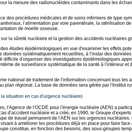
ur la mesure des radionucléides contaminants dans les échanti
ance des procédures médicales et de soins infirmiers de type sy
antiviraux, l'alimentation par voie parentérale, la stérilisation de
plantation de moelle osseuse.
sur la sûreté nucléaire et la gestion des accidents nucléaires g
olides études épidémiologiques en vue d'examiner les effets pote
de données systématiquement recueillies, à l'instar des données 
é difficile d'organiser des investigations épidémiologiques appr
stème de surveillance systématique de la santé à l'intérieur et à
e national de traitement de l'information concernant tous les a
 plan régional. La base de données sera gérée par l'Institut r
la situation en cas d'urgence nucléaire)
s, l'Agence de l'OCDE pour l'énergie nucléaire (AEN) a partici
as d'accident nucléaire et a créé, en 1990, le Groupe d'experts 
upe de travail permanent de l'AEN sur les urgences nucléaires. 
visant à améliorer les procédures déjà en place pour faire face
groupe constitue, en fonction des besoins, des sous-groupes temp