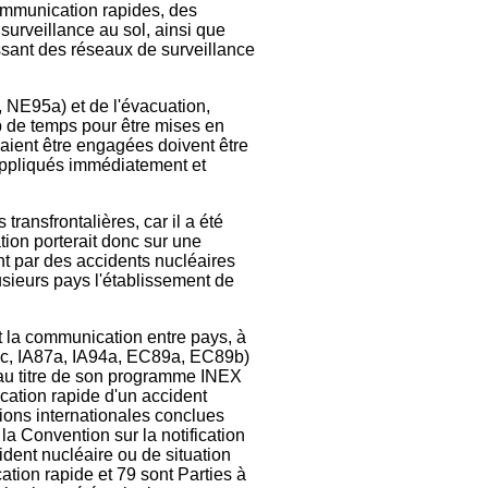
communication rapides, des
surveillance au sol, ainsi que
ssant des réseaux de surveillance
, NE95a) et de l'évacuation,
op de temps pour être mises en
raient être engagées doivent être
 appliqués immédiatement et
ransfrontalières, car il a été
tion porterait donc sur une
nt par des accidents nucléaires
usieurs pays l'établissement de
et la communication entre pays, à
c, IA87a, IA94a, EC89a, EC89b)
 au titre de son programme INEX
ication rapide d'un accident
tions internationales conclues
a Convention sur la notification
ident nucléaire ou de situation
ation rapide et 79 sont Parties à