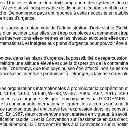
ées. Une telle infrastructure doit comprendre des systèmes de 
Il s'avère aussi indispensable de disposer d'équipes mobiles de 
ache. De nombreux pays ont répondu à cette nécessité en établi
 en cas d'urgence.
on, s'agissant notamment de l'administration d'iode stable (Sc94
ue d'un accident, car elles sont trop complexes et demandent tr
 Les interventions elles-mêmes et les niveaux auxquels elles dev
ternational, et intégrés aux plans d'urgence pour pouvoir être
pte, dans les plans d'urgence, la posssibilité de répercussions t
teindre une altitude élevée et que la dispersion de la contamina
ée de Tchernobyl, que tout pays puisse être affecté, non seuleme
uences d'accidents se produisant à l'étranger, a favorisé dans pl
é les organisations internationales à promouvoir la coopération 
93, NE89, NE90, NE89b, WH88, WH87, IA89b, IA92, IA91a, IA89
ntion en cas d'urgence, tels que ceux organisés par l'OCDE/AEN
 de la communauté internationale figurent les accords sur la notif
ence radiologique qui ont trouvé leur expression dans les conven
). En 1987, deux conventions sont entrées en vigueur, à savoir l
fication rapide ») et la Convention sur l'assistance en cas d'acc
tuellement, 83 États sont Parties à la Convention sur la notific