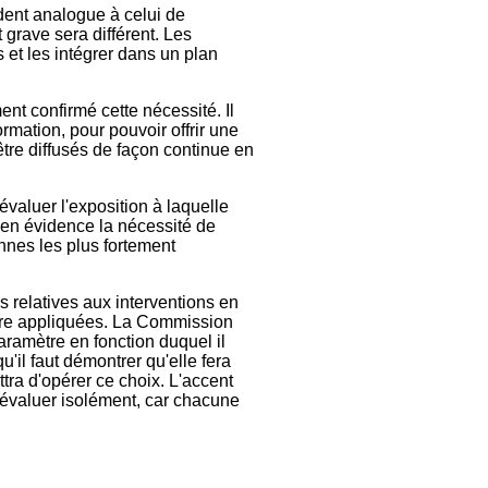
ident analogue à celui de
 grave sera différent. Les
 et les intégrer dans un plan
ent confirmé cette nécessité. Il
mation, pour pouvoir offrir une
être diffusés de façon continue en
aluer l'exposition à laquelle
s en évidence la nécessité de
nnes les plus fortement
s relatives aux interventions en
être appliquées. La Commission
aramètre en fonction duquel il
u'il faut démontrer qu'elle fera
tra d'opérer ce choix. L'accent
 évaluer isolément, car chacune