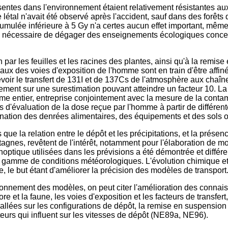
résentes dans l'environnement étaient relativement résistantes a
étal n'avait été observé après l'accident, sauf dans des forêts d
ulée inférieure à 5 Gy n'a certes aucun effet important, même s
s nécessaire de dégager des enseignements écologiques conce
par les feuilles et les racines des plantes, ainsi qu'à la remis
eaux des voies d'exposition de l'homme sont en train d'être affiné
voir le transfert de
131
I et de
137
Cs de l'atmosphère aux chaîne
ent sur une surestimation pouvant atteindre un facteur 10. La 
sme entier, entreprise conjointement avec la mesure de la conta
s d'évaluation de la dose reçue par l'homme à partir de différent
mination des denrées alimentaires, des équipements et des sols o
que la relation entre le dépôt et les précipitations, et la prése
ontagnes, revêtent de l'intérêt, notamment pour l'élaboration de 
optique utilisées dans les prévisions a été démontrée et différ
e gamme de conditions météorologiques. L'évolution chimique et
, le but étant d'améliorer la précision des modèles de transport
ctionnement des modèles, on peut citer l'amélioration des conna
et la faune, les voies d'exposition et les facteurs de transfert, l
vallées sur les configurations de dépôt, la remise en suspensio
cteurs qui influent sur les vitesses de dépôt (NE89a, NE96).