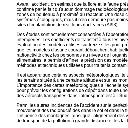
Avant l'accident, on estimait que la flore et la faune p
confirmé par le fait qu'aucun dommage radioécologique l
zones de bouleaux à proximité du réacteur. Une dose cum
systèmes écologiques, mais il n'en demeure pas moin
sites d'implantation de réacteurs nucléaires (Al93).
Des études sont actuellement consacrées à l'absorption 
intempéries. Les coefficients de transfert à tous les niv
évaluation des modèles utilisés sur treize sites pour pré
que les modèles d'usage courant débouchent habituellem
radioactivité chez les personnes au niveau de l'organi
alimentaires, a permis d'affiner la précision des modèle
méthodes et techniques utilisées pour traiter la conta
Il est apparu que certains aspects météorologiques, tels 
les terrains situés à une certaine altitude et sur les m
L'importance des cartes météorologiques à l'échelle syn
pour prévoir les configurations de dépôt dans toute un
des aérosols transportés dans l'atmosphère est à l'étude
Parmi les autres incidences de l'accident sur le perfe
mouvement des radionucléides dans le sol et dans la flore 
l'influence des montagnes, ainsi que l'alignement des 
de transport de la pollution à grande distance et les fa