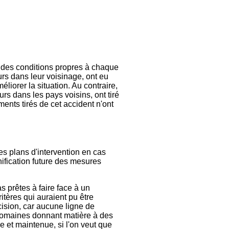
n des conditions propres à chaque
urs dans leur voisinage, ont eu
liorer la situation. Au contraire,
rs dans les pays voisins, ont tiré
ments tirés de cet accident n'ont
les plans d'intervention en cas
nification future des mesures
s prêtes à faire face à un
itères qui auraient pu être
ision, car aucune ligne de
s domaines donnant matière à des
 et maintenue, si l'on veut que