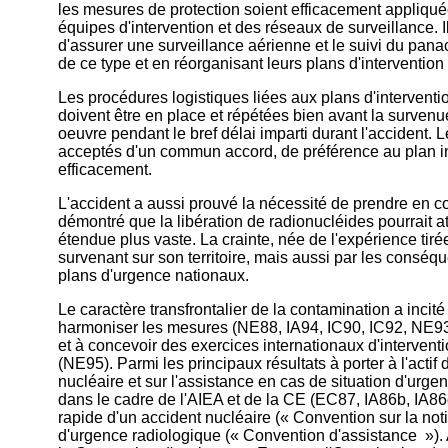
les mesures de protection soient efficacement appliqu
équipes d'intervention et des réseaux de surveillance. 
d'assurer une surveillance aérienne et le suivi du pan
de ce type et en réorganisant leurs plans d'intervention
Les procédures logistiques liées aux plans d'interventi
doivent être en place et répétées bien avant la surven
oeuvre pendant le bref délai imparti durant l'accident.
acceptés d'un commun accord, de préférence au plan in
efficacement.
L'accident a aussi prouvé la nécessité de prendre en com
démontré que la libération de radionucléides pourrait at
étendue plus vaste. La crainte, née de l'expérience tir
survenant sur son territoire, mais aussi par les conséq
plans d'urgence nationaux.
Le caractère transfrontalier de la contamination a incit
harmoniser les mesures (NE88, IA94, IC90, IC92, NE
et à concevoir des exercices internationaux d'interve
(NE95). Parmi les principaux résultats à porter à l'actif
nucléaire et sur l'assistance en cas de situation d'urg
dans le cadre de l'AIEA et de la CE (EC87, IA86b, IA86c
rapide d'un accident nucléaire (« Convention sur la noti
d'urgence radiologique (« Convention d'assistance »). Ac