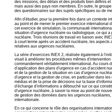
des missions, des délais et des produits bien définis 
mais aussi des pays non membres. En outre, le groupe d
des questionnaires sur des sujets spécifiques ou de met
Afin d'étudier, pour la première fois dans un contexte int
au point et de mener le premier exercice international
cet exercice de simulation, la communauté international
situation d'urgence nucléaire ou radiologique, ce qui 
nucléaire. Trois réunions de travail en liaison avec 
à court terme après un accident nucléaire, les aspects 
relatives aux urgences nucléaires.
La série d'exercices INEX 2, réalisée également à l'init
visait à améliorer les procédures mêmes d'intervention 
commandement véritablement international. Au cours de 
d'application des plans d'urgence en cas d'accident nuc
et de la gestion de la situation en cas d'urgence nuclé
d'urgence et la gestion de crise, en particulier dans le
médias et de la prise de décisions sur la base d'informa
d'échange d'informations a débouché sur ce qui constit
d'urgence nucléaire, à savoir la mise au point de nouve
de gestion des données dans les urgences nucléaires,
internationale.
En ce qui concerne le rôle des organisations internatio