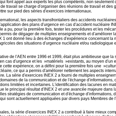
et qui font appel aux experts les plus compétents, non seulemen
e travail se charge d'organiser des réunions de travail et des g
tre sur pied des séries d'exercices internationaux.
ernational, les aspects transfrontaliers des accidents nucléaires, 
 d'application des plans d'urgence en cas d'accident nucléaire 
e a pu, pour la première fois, tester les procédures et les méc
a permis de dégager de multiples enseignements et d'améliorer la
INEX 1 ont donné lieu à des échanges d'expérience concernant l
agricoles des situations d'urgence nucléaire et/ou radiologique 
iative de l'AEN entre 1996 et 1999, était plus ambitieuse que la 
en cas d'urgence et les »matériels »existants, au moyen d'un ex
cette expérience, on a défini pour la première fois une »cultu
léaire, ce qui a permis d'améliorer nettement les aspects intern
aire. La série d'exercices INEX 2 a fourni de multiples enseignem
s domaines de la communication et de l'échange d'informations, d
tions limitées et incertaines. L'identification des lacunes en m
ue le principal résultat d'INEX 2 et une avancée majeure dans la
lles stratégies de communication et d'échange d'informations, di
 qui sont actuellement appliquées par divers pays Membres de 
nales, la série d'exercices INEX 2 a contribué à faire mieux com