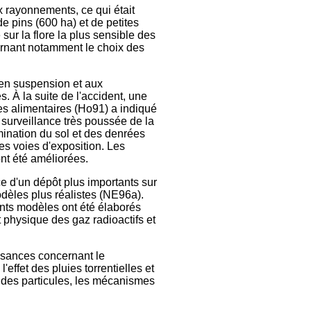
ux rayonnements, ce qui était
e pins (600 ha) et de petites
ur la flore la plus sensible des
rnant notamment le choix des
e en suspension et aux
s. À la suite de l'accident, une
s alimentaires (Ho91) a indiqué
surveillance très poussée de la
mination du sol et des denrées
es voies d'exposition. Les
nt été améliorées.
nce d'un dépôt plus importants sur
modèles plus réalistes (NE96a).
ents modèles ont été élaborés
 physique des gaz radioactifs et
.
issances concernant le
'effet des pluies torrentielles et
n des particules, les mécanismes