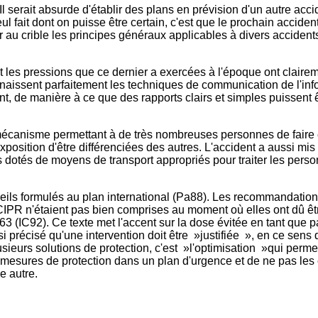
 Il serait absurde d'établir des plans en prévision d'un autre acc
l fait dont on puisse être certain, c'est que le prochain accident
au crible les principes généraux applicables à divers accidents
et les pressions que ce dernier a exercées à l'époque ont clairem
aissent parfaitement les techniques de communication de l'infor
nt, de manière à ce que des rapports clairs et simples puissent 
canisme permettant à de très nombreuses personnes de faire év
exposition d'être différenciées des autres. L'accident a aussi mi
 dotés de moyens de transport appropriés pour traiter les perso
conseils formulés au plan international (Pa88). Les recommandation
a CIPR n'étaient pas bien comprises au moment où elles ont dû 
63 (IC92). Ce texte met l'accent sur la dose évitée en tant que p
i précisé qu'une intervention doit être »justifiée », en ce sens q
sieurs solutions de protection, c'est »l'optimisation »qui permet
es mesures de protection dans un plan d'urgence et de ne pas les
ne autre.